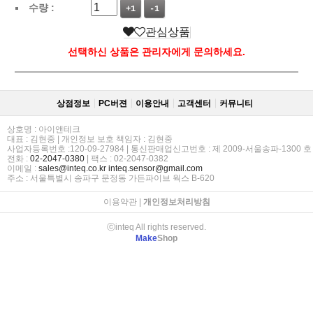
수량 :
+1
-1
관심상품
선택하신 상품은 관리자에게 문의하세요.
상점정보
PC버젼
이용안내
고객센터
커뮤니티
상호명 : 아이앤테크
대표 : 김현중 | 개인정보 보호 책임자 : 김현중
사업자등록번호 :120-09-27984 | 통신판매업신고번호 : 제 2009-서울송파-1300 호
전화 :
02-2047-0380
| 팩스 : 02-2047-0382
이메일 :
sales@inteq.co.kr
inteq.sensor@gmail.com
주소 : 서울특별시 송파구 문정동 가든파이브 웍스 B-620
이용약관
|
개인정보처리방침
ⓒinteq All rights reserved.
Make
Shop