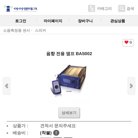
카테고리
검색
로그인
마이페이지
장바구니
관심상품
소음측정용 센서
스피커
0
음향 전용 앰프 BAS002
상세보기
상품가 :
견적서 문의주세요
배송비 :
(착불)
!