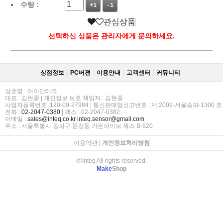
수량 :
+1
-1
관심상품
선택하신 상품은 관리자에게 문의하세요.
상점정보
PC버젼
이용안내
고객센터
커뮤니티
상호명 : 아이앤테크
대표 : 김현중 | 개인정보 보호 책임자 : 김현중
사업자등록번호 :120-09-27984 | 통신판매업신고번호 : 제 2009-서울송파-1300 호
전화 :
02-2047-0380
| 팩스 : 02-2047-0382
이메일 :
sales@inteq.co.kr
inteq.sensor@gmail.com
주소 : 서울특별시 송파구 문정동 가든파이브 웍스 B-620
이용약관
|
개인정보처리방침
ⓒinteq All rights reserved.
Make
Shop