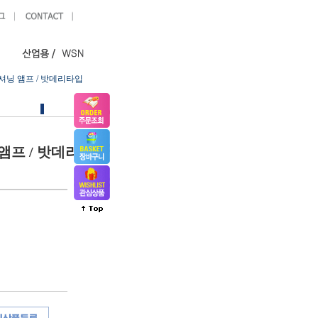
컨디셔닝 앰프 / 밧데리타입
 앰프 / 밧데리