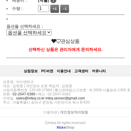
배송비 :
(착불)
!
수량 :
+1
-1
옵션을 선택하세요 :
관심상품
선택하신 상품은 관리자에게 문의하세요.
상점정보
PC버젼
이용안내
고객센터
커뮤니티
상호명 : 아이앤테크
대표 : 김현중 | 개인정보 보호 책임자 : 김현중
사업자등록번호 :120-09-27984 | 통신판매업신고번호 : 제 2009-서울송파-1300 호
전화 :
02-2047-0380
| 팩스 : 02-2047-0382
이메일 :
sales@inteq.co.kr
inteq.sensor@gmail.com
주소 : 서울특별시 송파구 문정동 가든파이브 웍스 B-620
이용약관
|
개인정보처리방침
ⓒinteq All rights reserved.
Make
Shop