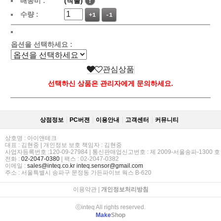
배송비 :
(착불)
!
수량 :
+1
-1
옵션을 선택하세요 :
관심상품
선택하신 상품은 관리자에게 문의하세요.
상점정보
PC버젼
이용안내
고객센터
커뮤니티
상호명 : 아이앤테크
대표 : 김현중 | 개인정보 보호 책임자 : 김현중
사업자등록번호 :120-09-27984 | 통신판매업신고번호 : 제 2009-서울송파-1300 호
전화 :
02-2047-0380
| 팩스 : 02-2047-0382
이메일 :
sales@inteq.co.kr
inteq.sensor@gmail.com
주소 : 서울특별시 송파구 문정동 가든파이브 웍스 B-620
이용약관
|
개인정보처리방침
ⓒinteq All rights reserved.
Make
Shop