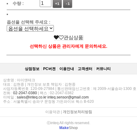
수량 :
+1
-1
옵션을 선택해 주세요 :
관심상품
선택하신 상품은 관리자에게 문의하세요.
상점정보
PC버젼
이용안내
고객센터
커뮤니티
상호명 : 아이앤테크
대표 : 김현중 | 개인정보 보호 책임자 : 김현중
사업자등록번호 :120-09-27984 | 통신판매업신고번호 : 제 2009-서울송파-1300 호
전화 :
02-2047-0380
| 팩스 : 02-2047-0382
이메일 :
sales@inteq.co.kr
inteq.sensor@gmail.com
주소 : 서울특별시 송파구 문정동 가든파이브 웍스 B-620
이용약관
|
개인정보처리방침
ⓒinteq All rights reserved.
Make
Shop