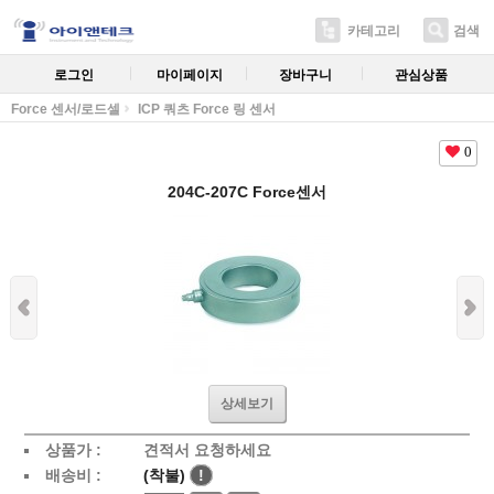
카테고리
검색
로그인
마이페이지
장바구니
관심상품
Force 센서/로드셀
ICP 쿼츠 Force 링 센서
0
204C-207C Force센서
상세보기
상품가 :
견적서 요청하세요
배송비 :
(착불)
!