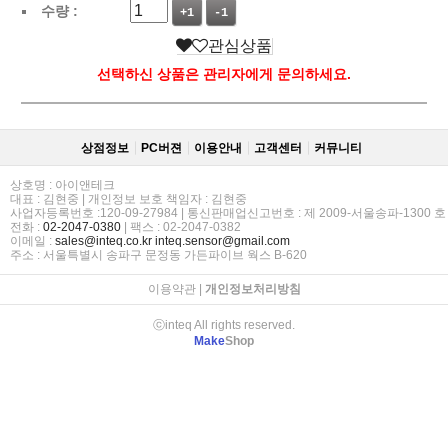
수량 :
+1
-1
관심상품
선택하신 상품은 관리자에게 문의하세요.
상점정보
PC버젼
이용안내
고객센터
커뮤니티
상호명 : 아이앤테크
대표 : 김현중 | 개인정보 보호 책임자 : 김현중
사업자등록번호 :120-09-27984 | 통신판매업신고번호 : 제 2009-서울송파-1300 호
전화 :
02-2047-0380
| 팩스 : 02-2047-0382
이메일 :
sales@inteq.co.kr
inteq.sensor@gmail.com
주소 : 서울특별시 송파구 문정동 가든파이브 웍스 B-620
이용약관
|
개인정보처리방침
ⓒinteq All rights reserved.
Make
Shop