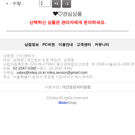
수량 :
+1
-1
관심상품
선택하신 상품은 관리자에게 문의하세요.
상점정보
PC버젼
이용안내
고객센터
커뮤니티
상호명 : 아이앤테크
대표 : 김현중 | 개인정보 보호 책임자 : 김현중
사업자등록번호 :120-09-27984 | 통신판매업신고번호 : 제 2009-서울송파-1300 호
전화 :
02-2047-0380
| 팩스 : 02-2047-0382
이메일 :
sales@inteq.co.kr
inteq.sensor@gmail.com
주소 : 서울특별시 송파구 문정동 가든파이브 웍스 B-620
이용약관
|
개인정보처리방침
ⓒinteq All rights reserved.
Make
Shop