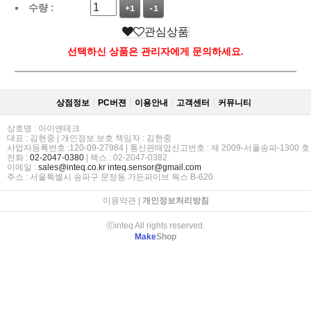
수량 :
+1
-1
관심상품
선택하신 상품은 관리자에게 문의하세요.
상점정보
PC버젼
이용안내
고객센터
커뮤니티
상호명 : 아이앤테크
대표 : 김현중 | 개인정보 보호 책임자 : 김현중
사업자등록번호 :120-09-27984 | 통신판매업신고번호 : 제 2009-서울송파-1300 호
전화 :
02-2047-0380
| 팩스 : 02-2047-0382
이메일 :
sales@inteq.co.kr
inteq.sensor@gmail.com
주소 : 서울특별시 송파구 문정동 가든파이브 웍스 B-620
이용약관
|
개인정보처리방침
ⓒinteq All rights reserved.
Make
Shop