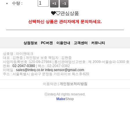
수량 :
+1
-1
관심상품
선택하신 상품은 관리자에게 문의하세요.
상점정보
PC버젼
이용안내
고객센터
커뮤니티
상호명 : 아이앤테크
대표 : 김현중 | 개인정보 보호 책임자 : 김현중
사업자등록번호 :120-09-27984 | 통신판매업신고번호 : 제 2009-서울송파-1300 호
전화 :
02-2047-0380
| 팩스 : 02-2047-0382
이메일 :
sales@inteq.co.kr
inteq.sensor@gmail.com
주소 : 서울특별시 송파구 문정동 가든파이브 웍스 B-620
이용약관
|
개인정보처리방침
ⓒinteq All rights reserved.
Make
Shop