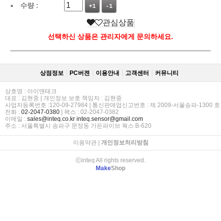
수량 :
+1
-1
관심상품
선택하신 상품은 관리자에게 문의하세요.
상점정보
PC버젼
이용안내
고객센터
커뮤니티
상호명 : 아이앤테크
대표 : 김현중 | 개인정보 보호 책임자 : 김현중
사업자등록번호 :120-09-27984 | 통신판매업신고번호 : 제 2009-서울송파-1300 호
전화 :
02-2047-0380
| 팩스 : 02-2047-0382
이메일 :
sales@inteq.co.kr
inteq.sensor@gmail.com
주소 : 서울특별시 송파구 문정동 가든파이브 웍스 B-620
이용약관
|
개인정보처리방침
ⓒinteq All rights reserved.
Make
Shop