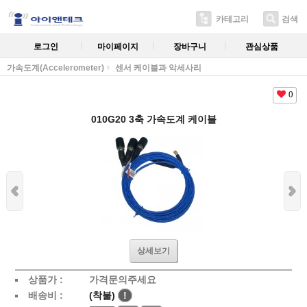
카테고리
검색
로그인
마이페이지
장바구니
관심상품
가속도계(Accelerometer)
센서 케이블과 악세사리
0
010G20 3축 가속도계 케이블
상세보기
상품가 :
가격문의주세요
배송비 :
(착불)
!