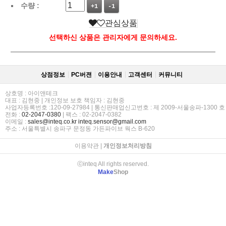
수량 :
+1
-1
관심상품
선택하신 상품은 관리자에게 문의하세요.
상점정보
PC버젼
이용안내
고객센터
커뮤니티
상호명 : 아이앤테크
대표 : 김현중 | 개인정보 보호 책임자 : 김현중
사업자등록번호 :120-09-27984 | 통신판매업신고번호 : 제 2009-서울송파-1300 호
전화 :
02-2047-0380
| 팩스 : 02-2047-0382
이메일 :
sales@inteq.co.kr
inteq.sensor@gmail.com
주소 : 서울특별시 송파구 문정동 가든파이브 웍스 B-620
이용약관
|
개인정보처리방침
ⓒinteq All rights reserved.
Make
Shop