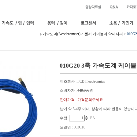
가속도계(Accelerometer)
>
센서 케이블과 악세사리
>
010G
010G20 3축 가속도계 케이블
제조회사 : PCB Piezotronnics
소비자가 :
449,900
원
판매가격 : 가격문의주세요
납기 약 3-4주 이내, 상황에 따라 변동이 있습니
수량
EA
모델명 : 003C10