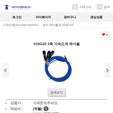
카테고리
검색
로그인
마이페이지
장바구니
관심상품
가속도계(Accelerometer)
센서 케이블과 악세사리
0
010G20 3축 가속도계 케이블
상세보기
상품가 :
가격문의주세요
배송비 :
(착불)
!