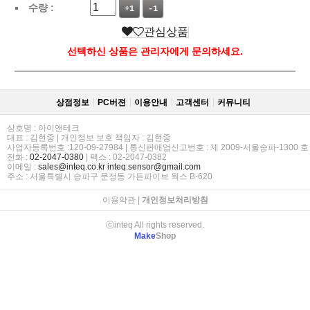
수량 :
+1
-1
관심상품
선택하신 상품은 관리자에게 문의하세요.
상점정보
PC버젼
이용안내
고객센터
커뮤니티
상호명 : 아이앤테크
대표 : 김현중 | 개인정보 보호 책임자 : 김현중
사업자등록번호 :120-09-27984 | 통신판매업신고번호 : 제 2009-서울송파-1300 호
전화 :
02-2047-0380
| 팩스 : 02-2047-0382
이메일 :
sales@inteq.co.kr
inteq.sensor@gmail.com
주소 : 서울특별시 송파구 문정동 가든파이브 웍스 B-620
이용약관
|
개인정보처리방침
ⓒinteq All rights reserved.
Make
Shop