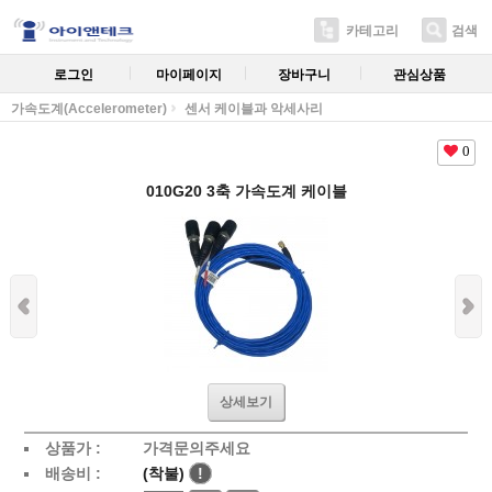
카테고리
검색
로그인
마이페이지
장바구니
관심상품
가속도계(Accelerometer)
센서 케이블과 악세사리
0
010G20 3축 가속도계 케이블
상세보기
상품가 :
가격문의주세요
배송비 :
(착불)
!