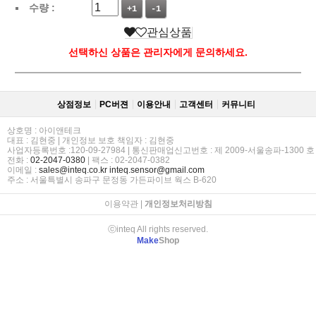
수량 :
+1
-1
관심상품
선택하신 상품은 관리자에게 문의하세요.
상점정보
PC버젼
이용안내
고객센터
커뮤니티
상호명 : 아이앤테크
대표 : 김현중 | 개인정보 보호 책임자 : 김현중
사업자등록번호 :120-09-27984 | 통신판매업신고번호 : 제 2009-서울송파-1300 호
전화 :
02-2047-0380
| 팩스 : 02-2047-0382
이메일 :
sales@inteq.co.kr
inteq.sensor@gmail.com
주소 : 서울특별시 송파구 문정동 가든파이브 웍스 B-620
이용약관
|
개인정보처리방침
ⓒinteq All rights reserved.
Make
Shop