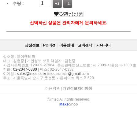
수량 :
+1
-1
관심상품
선택하신 상품은 관리자에게 문의하세요.
상점정보
PC버젼
이용안내
고객센터
커뮤니티
상호명 : 아이앤테크
대표 : 김현중 | 개인정보 보호 책임자 : 김현중
사업자등록번호 :120-09-27984 | 통신판매업신고번호 : 제 2009-서울송파-1300 호
전화 :
02-2047-0380
| 팩스 : 02-2047-0382
이메일 :
sales@inteq.co.kr
inteq.sensor@gmail.com
주소 : 서울특별시 송파구 문정동 가든파이브 웍스 B-620
이용약관
|
개인정보처리방침
ⓒinteq All rights reserved.
Make
Shop