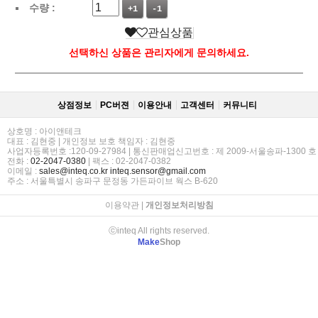
수량 :
+1
-1
관심상품
선택하신 상품은 관리자에게 문의하세요.
상점정보
PC버젼
이용안내
고객센터
커뮤니티
상호명 : 아이앤테크
대표 : 김현중 | 개인정보 보호 책임자 : 김현중
사업자등록번호 :120-09-27984 | 통신판매업신고번호 : 제 2009-서울송파-1300 호
전화 :
02-2047-0380
| 팩스 : 02-2047-0382
이메일 :
sales@inteq.co.kr
inteq.sensor@gmail.com
주소 : 서울특별시 송파구 문정동 가든파이브 웍스 B-620
이용약관
|
개인정보처리방침
ⓒinteq All rights reserved.
Make
Shop