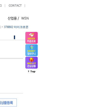
폰
>
378B02 마이크로폰