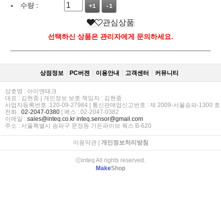
수량 :
+1
-1
관심상품
선택하신 상품은 관리자에게 문의하세요.
상점정보
PC버젼
이용안내
고객센터
커뮤니티
상호명 : 아이앤테크
대표 : 김현중 | 개인정보 보호 책임자 : 김현중
사업자등록번호 :120-09-27984 | 통신판매업신고번호 : 제 2009-서울송파-1300 호
전화 :
02-2047-0380
| 팩스 : 02-2047-0382
이메일 :
sales@inteq.co.kr
inteq.sensor@gmail.com
주소 : 서울특별시 송파구 문정동 가든파이브 웍스 B-620
이용약관
|
개인정보처리방침
ⓒinteq All rights reserved.
Make
Shop