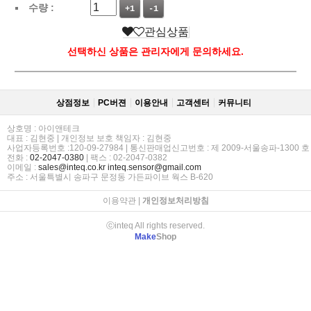
수량 :
+1
-1
관심상품
선택하신 상품은 관리자에게 문의하세요.
상점정보
PC버젼
이용안내
고객센터
커뮤니티
상호명 : 아이앤테크
대표 : 김현중 | 개인정보 보호 책임자 : 김현중
사업자등록번호 :120-09-27984 | 통신판매업신고번호 : 제 2009-서울송파-1300 호
전화 :
02-2047-0380
| 팩스 : 02-2047-0382
이메일 :
sales@inteq.co.kr
inteq.sensor@gmail.com
주소 : 서울특별시 송파구 문정동 가든파이브 웍스 B-620
이용약관
|
개인정보처리방침
ⓒinteq All rights reserved.
Make
Shop