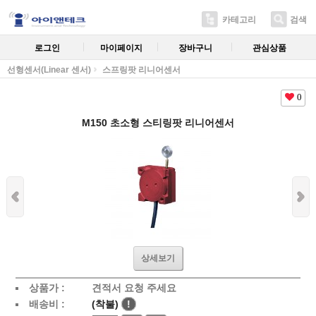
카테고리
검색
로그인
마이페이지
장바구니
관심상품
선형센서(Linear 센서)
스프링팟 리니어센서
0
M150 초소형 스티링팟 리니어센서
상세보기
상품가 :
견적서 요청 주세요
배송비 :
(착불)
!