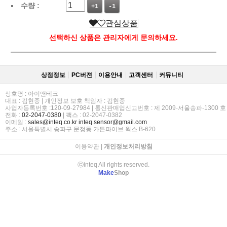
수량 :
+1
-1
관심상품
선택하신 상품은 관리자에게 문의하세요.
상점정보
PC버젼
이용안내
고객센터
커뮤니티
상호명 : 아이앤테크
대표 : 김현중 | 개인정보 보호 책임자 : 김현중
사업자등록번호 :120-09-27984 | 통신판매업신고번호 : 제 2009-서울송파-1300 호
전화 :
02-2047-0380
| 팩스 : 02-2047-0382
이메일 :
sales@inteq.co.kr
inteq.sensor@gmail.com
주소 : 서울특별시 송파구 문정동 가든파이브 웍스 B-620
이용약관
|
개인정보처리방침
ⓒinteq All rights reserved.
Make
Shop