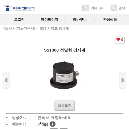
카테고리
검색
로그인
마이페이지
장바구니
관심상품
Tilt 센서(기울기센서)
SST 시리즈 경사계
0
SST300 정밀형 경사계
상세보기
상품가 :
견적서 요청하세요
배송비 :
(착불)
!