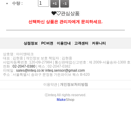
수량 :
+1
-1
관심상품
선택하신 상품은 관리자에게 문의하세요.
상점정보
PC버젼
이용안내
고객센터
커뮤니티
상호명 : 아이앤테크
대표 : 김현중 | 개인정보 보호 책임자 : 김현중
사업자등록번호 :120-09-27984 | 통신판매업신고번호 : 제 2009-서울송파-1300 호
전화 :
02-2047-0380
| 팩스 : 02-2047-0382
이메일 :
sales@inteq.co.kr
inteq.sensor@gmail.com
주소 : 서울특별시 송파구 문정동 가든파이브 웍스 B-620
이용약관
|
개인정보처리방침
ⓒinteq All rights reserved.
Make
Shop