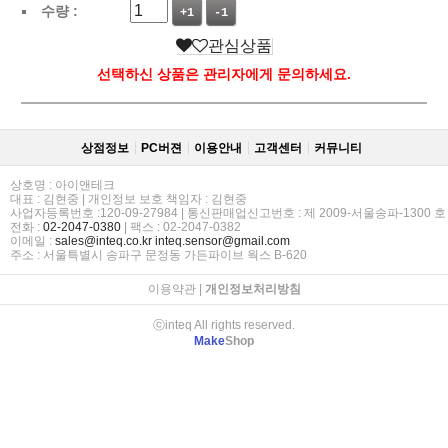
수량 :
+1
-1
관심상품
선택하신 상품은 관리자에게 문의하세요.
상점정보
PC버젼
이용안내
고객센터
커뮤니티
상호명 : 아이앤테크
대표 : 김현중 | 개인정보 보호 책임자 : 김현중
사업자등록번호 :120-09-27984 | 통신판매업신고번호 : 제 2009-서울송파-1300 호
전화 :
02-2047-0380
| 팩스 : 02-2047-0382
이메일 :
sales@inteq.co.kr
inteq.sensor@gmail.com
주소 : 서울특별시 송파구 문정동 가든파이브 웍스 B-620
이용약관
|
개인정보처리방침
ⓒinteq All rights reserved.
Make
Shop