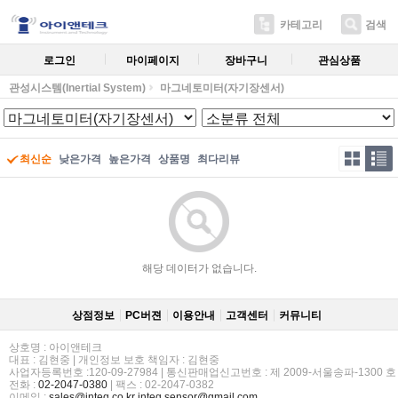
카테고리
검색
로그인
마이페이지
장바구니
관심상품
관성시스템(Inertial System)
마그네토미터(자기장센서)
최신순
낮은가격
높은가격
상품명
최다리뷰
해당 데이터가 없습니다.
상점정보
PC버젼
이용안내
고객센터
커뮤니티
상호명 : 아이앤테크
대표 : 김현중 | 개인정보 보호 책임자 : 김현중
사업자등록번호 :120-09-27984 | 통신판매업신고번호 : 제 2009-서울송파-1300 호
전화 :
02-2047-0380
| 팩스 : 02-2047-0382
이메일 :
sales@inteq.co.kr
inteq.sensor@gmail.com