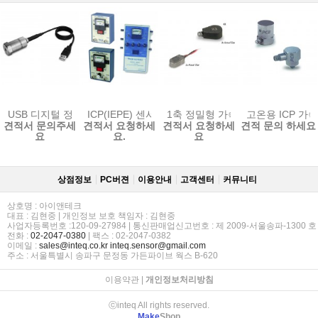
USB 디지털 정밀형 가속도계 333D01
ICP(IEPE) 센서용 컨디셔닝 앰프 / 밧데리타입
1축 정밀형 가속도계 (352A73)
고온용 ICP 가
견적서 문의주세
견적서 요청하세
견적서 요청하세
견적 문의 하세요
요
요.
요
상점정보
PC버젼
이용안내
고객센터
커뮤니티
상호명 : 아이앤테크
대표 : 김현중 | 개인정보 보호 책임자 : 김현중
사업자등록번호 :120-09-27984 | 통신판매업신고번호 : 제 2009-서울송파-1300 호
전화 :
02-2047-0380
| 팩스 : 02-2047-0382
이메일 :
sales@inteq.co.kr
inteq.sensor@gmail.com
주소 : 서울특별시 송파구 문정동 가든파이브 웍스 B-620
이용약관
|
개인정보처리방침
ⓒinteq All rights reserved.
Make
Shop