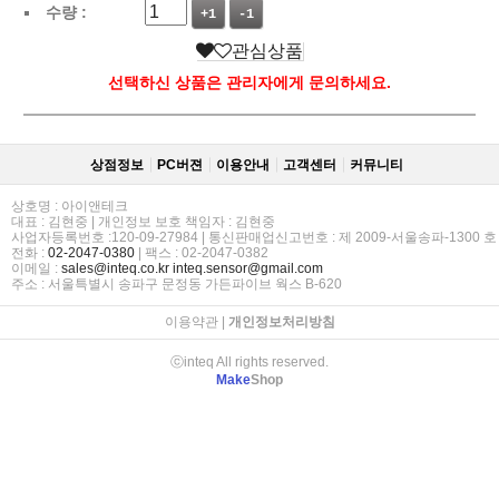
수량 :
+1
-1
관심상품
선택하신 상품은 관리자에게 문의하세요.
상점정보
PC버젼
이용안내
고객센터
커뮤니티
상호명 : 아이앤테크
대표 : 김현중 | 개인정보 보호 책임자 : 김현중
사업자등록번호 :120-09-27984 | 통신판매업신고번호 : 제 2009-서울송파-1300 호
전화 :
02-2047-0380
| 팩스 : 02-2047-0382
이메일 :
sales@inteq.co.kr
inteq.sensor@gmail.com
주소 : 서울특별시 송파구 문정동 가든파이브 웍스 B-620
이용약관
|
개인정보처리방침
ⓒinteq All rights reserved.
Make
Shop