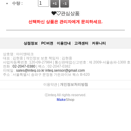
수량 :
+1
-1
관심상품
선택하신 상품은 관리자에게 문의하세요.
상점정보
PC버젼
이용안내
고객센터
커뮤니티
상호명 : 아이앤테크
대표 : 김현중 | 개인정보 보호 책임자 : 김현중
사업자등록번호 :120-09-27984 | 통신판매업신고번호 : 제 2009-서울송파-1300 호
전화 :
02-2047-0380
| 팩스 : 02-2047-0382
이메일 :
sales@inteq.co.kr
inteq.sensor@gmail.com
주소 : 서울특별시 송파구 문정동 가든파이브 웍스 B-620
이용약관
|
개인정보처리방침
ⓒinteq All rights reserved.
Make
Shop